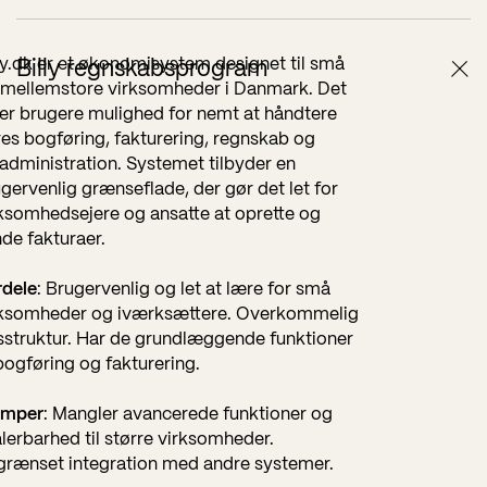
ly.dk er et økonomisystem designet til små
Billy regnskabsprogram
 mellemstore virksomheder i Danmark. Det
er brugere mulighed for nemt at håndtere
es bogføring, fakturering, regnskab og
administration. Systemet tilbyder en
gervenlig grænseflade, der gør det let for
ksomhedsejere og ansatte at oprette og
de fakturaer.
rdele
: Brugervenlig og let at lære for små
rksomheder og iværksættere. Overkommelig
sstruktur. Har de grundlæggende funktioner
 bogføring og fakturering.
emper
: Mangler avancerede funktioner og
lerbarhed til større virksomheder.
grænset integration med andre systemer.