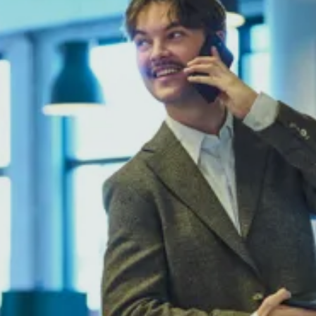
Hvilke økonomisystemer findes der?
Når man har overvejet ovenstående faktorer, kan man
begynde at kigge på de forskellige økonomisystemer
på markedet. Her er en oversigt over nogle af de mest
populære systemer og deres fordele og ulemper. Vi har
samlet de økonomisystemer vi kender mest til og
derfor også kan anbefale.
Økonomisystemer: