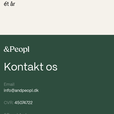
ét år
Kontakt os
Email
info@andpeopl.dk
CVR:
45074722