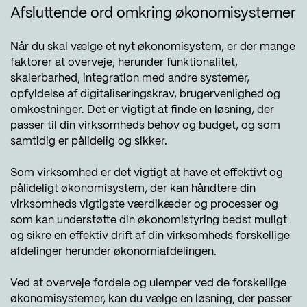
mper
: Prisstrukturen kan være høj og variere
rstyring og HR. Kan tilpasses forskellige
rdele
: Skræddersyet til små og mellemstore
ktiviteten. Med deres omfattende
Afsluttende ord omkring økonomisystemer
ængigt af virksomhedens størrelse og
cher og virksomheder. Skalerbar og
ksomheder. Omfattende funktionalitet inden
tionaliteter dækker IFS-løsninger forskellige
ov. Implementering og tilpasning kan kræve
gnet til både små og store virksomheder.
 regnskab, salg, indkøb og lagerstyring.
etningsområder, herunder økonomi,
Når du skal vælge et nyt økonomisystem, er der mange
pertise og ressourcer.
tegration med andre SAP-produkter og
skab, lagerstyring, servicehåndtering og
faktorer at overveje, herunder funktionalitet,
mper
: Høj implementeringsomkostning og
djepartsapplikationer.
ekthåndtering.
skalerbarhed, integration med andre systemer,
leksitet kan være en udfordring for mindre
opfyldelse af digitaliseringskrav, brugervenlighed og
somheder. Kræver normalt ekspertise og
emper
: Prisstrukturen kan være relativt høj
ele
: Omfattende økonomisystem med
omkostninger. Det er vigtigt at finde en løsning, der
ort til konfiguration og vedligeholdelse.
r mindre virksomheder. Kompleksitet og
ler til regnskab, økonomistyring,
passer til din virksomheds behov og budget, og som
ov for ekspertise til implementering og
rstyring og produktion. Kan tilpasses
samtidig er pålidelig og sikker.
ligeholdelse.
kellige brancher og virksomheder. Stærk
tionalitet inden for projektstyring og
Som virksomhed er det vigtigt at have et effektivt og
icestyring.
pålideligt økonomisystem, der kan håndtere din
virksomheds vigtigste værdikæder og processer og
mper
: Implementering og tilpasning kan være
som kan understøtte din økonomistyring bedst muligt
leks og kræve ekspertise. Prisstrukturen
og sikre en effektiv drift af din virksomheds forskellige
 være højere sammenlignet med mindre
afdelinger herunder økonomiafdelingen.
cerede systemer.
Ved at overveje fordele og ulemper ved de forskellige
økonomisystemer, kan du vælge en løsning, der passer