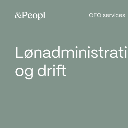
CFO services
Lønadministrat
Consulting
og drift
Digitalisering
Outsourcing
Lønadministration