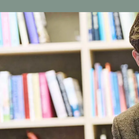
Email
Telefon
info@andpeopl.dk
+45 2264 7560