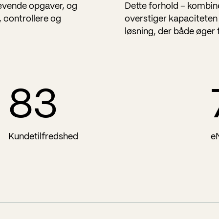
ævende opgaver, og
Dette forhold – kombin
, controllere og
overstiger kapaciteten
løsning, der både øger f
85
Kundetilfredshed
e