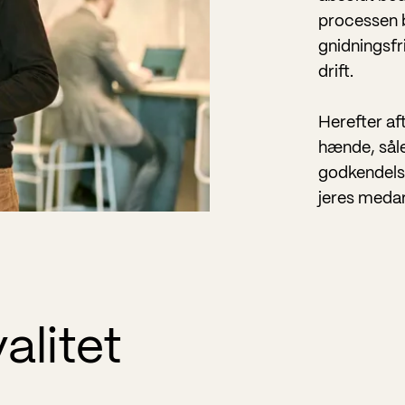
processen 
gnidningsfr
drift.
Herefter aft
hænde, såle
godkendelse
jeres meda
valitet