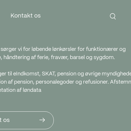
Kontakt os
sørger vi for løbende lønkørsler for funktionærer og
ESG
 håndtering af ferie, fravær, barsel og sygdom.
ger til eIndkomst, SKAT, pension og øvrige myndighede
ion af pension, personalegoder og refusioner. Afstem
ation af løndata
t os