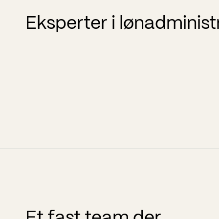
Eksperter i lønadminist
Et fast team der