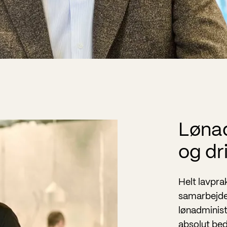
Lønad
og dri
Helt lavprak
samarbejde
lønadminis
absolut bed