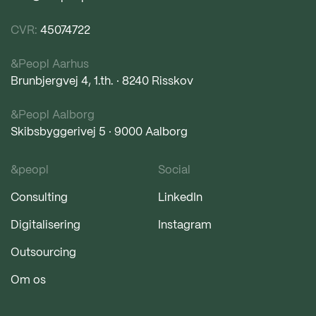
CVR:
45074722
&Peopl Aarhus
Brunbjergvej 4, 1.th. · 8240 Risskov
&Peopl Aalborg
Skibsbyggerivej 5 · 9000 Aalborg
&peopl
Social
Consulting
LinkedIn
Digitalisering
Instagram
Outsourcing
Om os