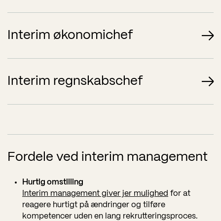
Interim økonomichef
Styrk jeres økonomifunktion med en interim
økonomichef, der sikrer struktur, overblik og fremdrift –
Interim regnskabschef
fra dag ét.
Få en interim regnskabschef, der sikrer stabil drift,
Læs mere
kvalitet og struktur i jeres økonomifunktion – når
behovet opstår.
Fordele ved interim management
Læs mere
Hurtig omstilling
Interim management giver jer mulighed
for at
reagere hurtigt på ændringer og tilføre
kompetencer uden en lang rekrutteringsproces.