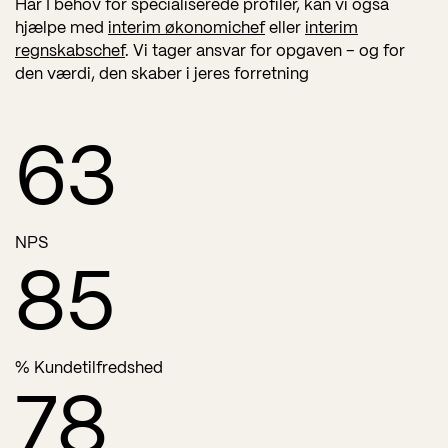
Har I behov for specialiserede profiler, kan vi også
hjælpe med
interim økonomichef
eller
interim
regnskabschef
. Vi tager ansvar for opgaven – og for
den værdi, den skaber i jeres forretning
63
NPS
85
% Kundetilfredshed
78