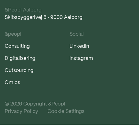
&Peopl Aalborg
Skibsbyggerivej 5 · 9000 Aalborg
&peopl
Social
Consulting
LinkedIn
Digitalisering
Instagram
Outsourcing
Om os
© 2026 Copyright &Peopl
Privacy Policy
Cookie Settings