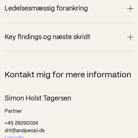
Vi sikrer en fælles forståelse i
Ledelsesmæssig forankring
ledelsen af ambitionsniveau, ansvar
og retning for det videre ESG-
arbejde.
Efter workshoppen modtager I en kort
Key findings og næste skridt
opsamling med de vigtigste indsigter, en
prioritering af relevante ESG-områder
og anbefalinger til jeres næste skridt.
Kontakt mig for mere information
Simon Holst Tøgersen
Partner
+45 28290024
sht@andpeopl.dk