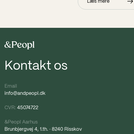
Læs mere
Kontakt os
Email
info@andpeopl.dk
CVR:
45074722
&Peopl Aarhus
Brunbjergvej 4, 1.th. · 8240 Risskov