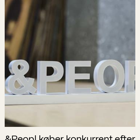
&Peopl køber konkurrent efter