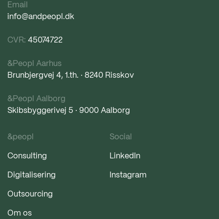
Email
info@andpeopl.dk
CVR:
45074722
&Peopl Aarhus
Brunbjergvej 4, 1.th. · 8240 Risskov
&Peopl Aalborg
Skibsbyggerivej 5 · 9000 Aalborg
&peopl
Social
Consulting
LinkedIn
Digitalisering
Instagram
Outsourcing
Om os