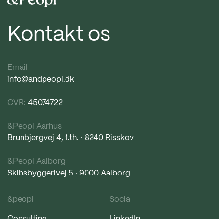
Kontakt os
Email
info@andpeopl.dk
CVR:
45074722
&Peopl Aarhus
Brunbjergvej 4, 1.th. · 8240 Risskov
&Peopl Aalborg
Skibsbyggerivej 5 · 9000 Aalborg
&peopl
Social
Consulting
LinkedIn