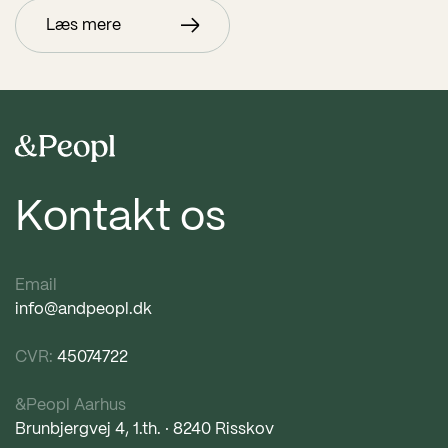
Læs mere
Kontakt os
Email
info@andpeopl.dk
CVR:
45074722
&Peopl Aarhus
Brunbjergvej 4, 1.th. · 8240 Risskov