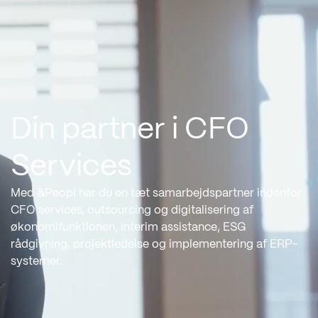
Din partner i CFO
Services
Med &Peopl har du en tæt samarbejdspartner indenfor
CFO services, outsourcing og digitalisering af
økonomifunktionen, interim assistance, ESG
rådgivning, projektledelse og implementering af ERP-
systemer.