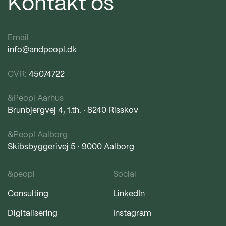
Kontakt os
Email
info@andpeopl.dk
CVR:
45074722
&Peopl Aarhus
Brunbjergvej 4, 1.th. · 8240 Risskov
&Peopl Aalborg
Skibsbyggerivej 5 · 9000 Aalborg
&peopl
Social
Consulting
LinkedIn
Digitalisering
Instagram