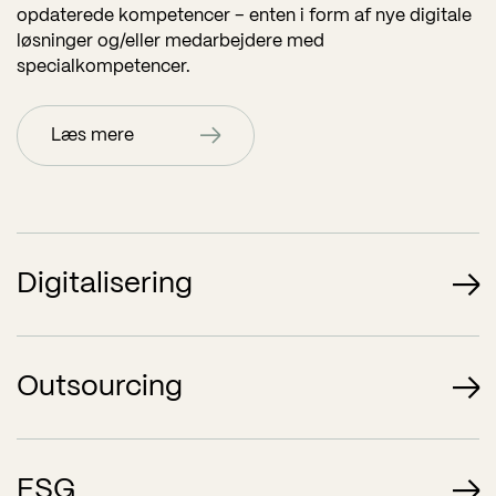
opdaterede kompetencer – enten i form af nye digitale
løsninger og/eller medarbejdere med
specialkompetencer.
Læs mere
Digitalisering
Vi hjælper din virksomhed med digitalisering af
økonomifunktionen, implementering af ERP-systemer,
Outsourcing
digital transformation og optimal udnyttelse af de
nyeste teknologier.
Vi er eksperter i outsourcing af økonomifunktionen og
kan varetage alle former for opgaver – altid med en
ESG
Læs mere