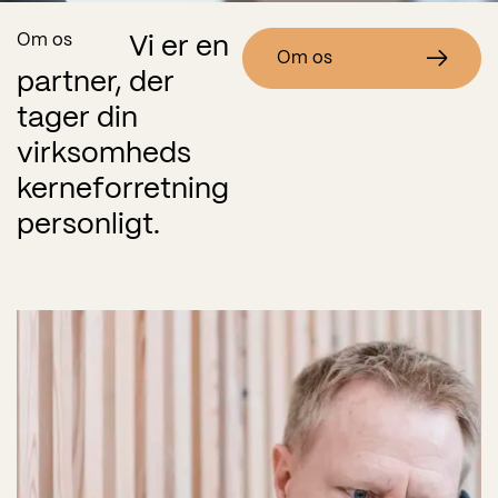
Om os
Vi er en
Om os
partner, der
tager din
virksomheds
kerneforretning
personligt.