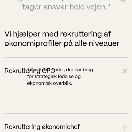
tager ansvar hele vejen."
Vi hjælper med rekruttering af
økonomiprofiler på alle niveauer
Til virksomheder, der har brug
Rekruttering CFO
for strategisk ledelse og
økonomisk overblik.
Til drift, struktur og
Rekruttering økonomichef