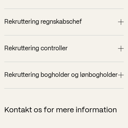
styring af
økonomifunktionen.
Med ansvar for regnskab,
Rekruttering regnskabschef
rapportering og kvalitet i
tallene.
Til analyse, opfølgning og
Rekruttering controller
optimering af virksomhedens
økonomi.
Til den daglige drift,
Rekruttering bogholder og lønbogholder
bogføring og
lønadministration.
Kontakt os for mere information