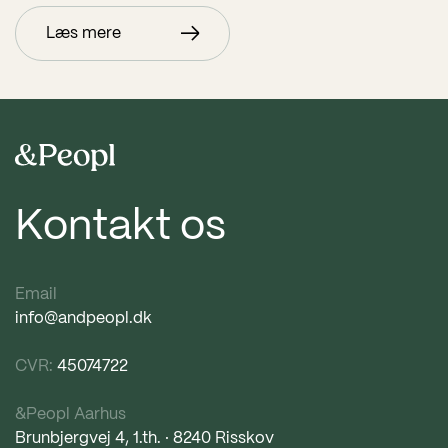
Læs mere
Kontakt os
Email
info@andpeopl.dk
CVR:
45074722
&Peopl Aarhus
Brunbjergvej 4, 1.th. · 8240 Risskov