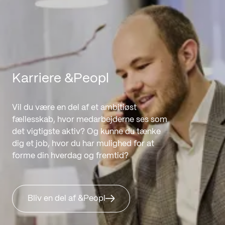
Karriere &Peopl
Vil du være en del af et ambitiøst
fællesskab, hvor medarbejderne ses som
det vigtigste aktiv? Og kunne du tænke
dig et job, hvor du har mulighed for at
forme din hverdag og fremtid?
Bliv en del af &Peopl