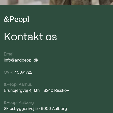
Kontakt os
Email
info@andpeopl.dk
CVR:
45074722
&Peopl Aarhus
Brunbjergvej 4, 1.th. · 8240 Risskov
&Peopl Aalborg
Skibsbyggerivej 5 · 9000 Aalborg