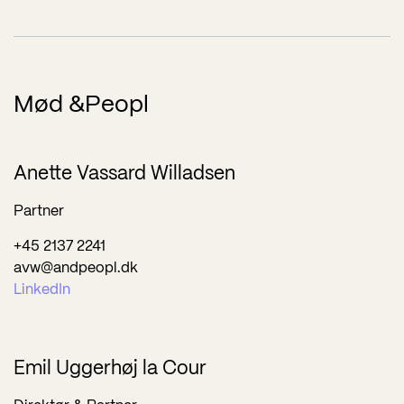
Mød &Peopl
Anette Vassard Willadsen
Partner
+45 2137 2241
avw@andpeopl.dk
LinkedIn
Emil Uggerhøj la Cour