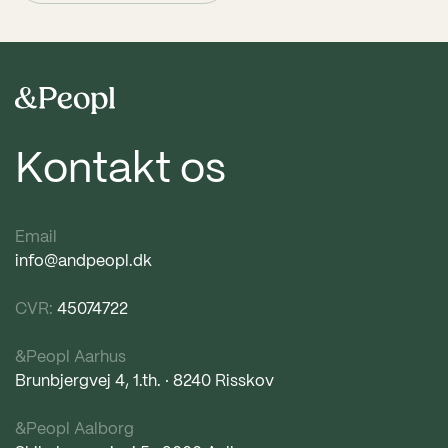
Kontakt os
Email
info@andpeopl.dk
CVR:
45074722
&Peopl Aarhus
Brunbjergvej 4, 1.th. · 8240 Risskov
&Peopl Aalborg