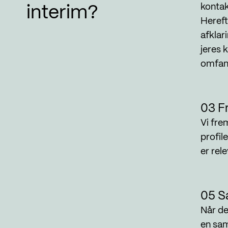
kontak
interim?
Hereft
afklar
jeres 
omfan
03 F
Vi fr
profil
er rel
05 S
Når de
en sam