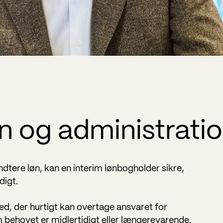
løn og administrati
ndtere løn, kan en interim lønbogholder sikre,
digt.
ghed, der hurtigt kan overtage ansvaret for
m behovet er midlertidigt eller længerevarende.