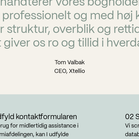
 håndterer vores bogholder
rofessionelt og med høj kv
 struktur, overblik og retti
t giver os ro og tillid i hve
Tom Valbak
CEO, Xtellio
dfyld kontaktformularen
02 S
brug for midlertidig assistance i
Vi sc
iafdelingen, kan I udfylde
datab