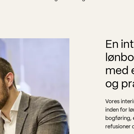
En in
lønbo
med e
og pr
Vores inter
inden for l
bogføring, 
refusioner 