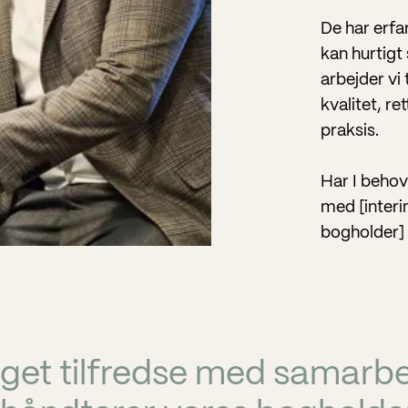
De har erf
kan hurtigt
arbejder vi
kvalitet, re
praksis.
Har I behov
med [interi
bogholder] e
eget tilfredse med samarb