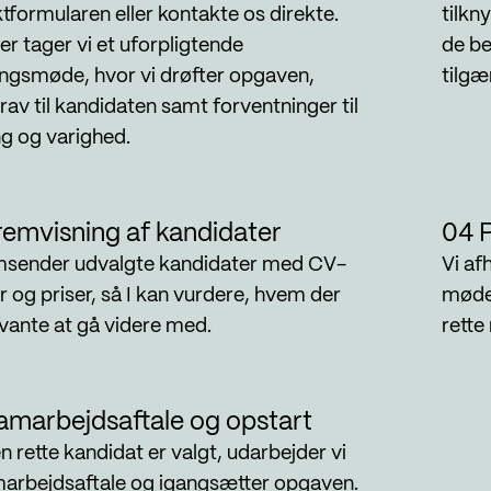
tformularen eller kontakte os direkte.
tilkn
er tager vi et uforpligtende
de be
ingsmøde, hvor vi drøfter opgaven,
tilgæ
krav til kandidaten samt forventninger til
g og varighed.
remvisning af kandidater
04 P
emsender udvalgte kandidater med CV-
Vi af
er og priser, så I kan vurdere, hvem der
møde 
evante at gå videre med.
rette
amarbejdsaftale og opstart
n rette kandidat er valgt, udarbejder vi
arbejdsaftale og igangsætter opgaven.