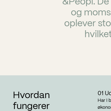
&Peopl. De
og moms p
oplever stor
hvilke
01 U
Hvordan
Har I 
fungerer
økonom