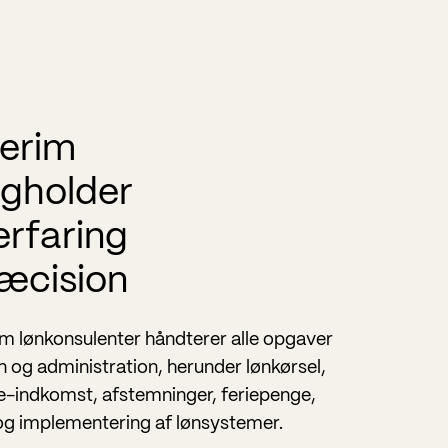
terim
gholder
rfaring
æcision
im lønkonsulenter håndterer alle opgaver
øn og administration, herunder lønkørsel,
e-indkomst, afstemninger, feriepenge,
og implementering af lønsystemer.