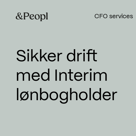
CFO services
Sikker drift
Consulting
med Interim
Digitalisering
lønbogholder
Outsourcing
Lønadministration