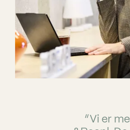
“
V
i er m