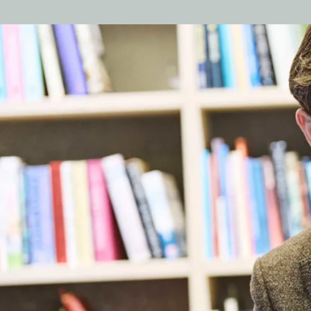
Email
Telefon
info@andpeopl.dk
+45 2264 7560