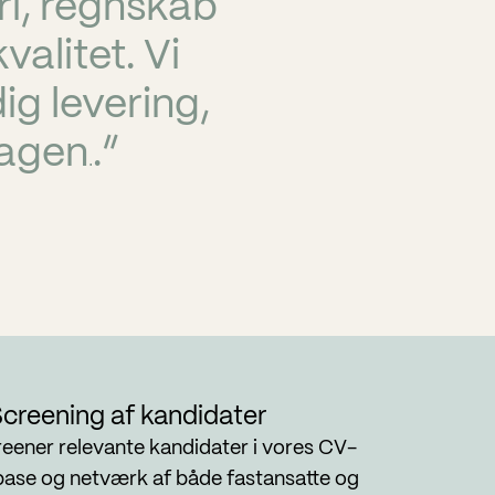
i, regnskab
alitet. Vi
dig levering,
rdagen
.”
.
creening af kandidater
reener relevante kandidater i vores CV-
ase og netværk af både fastansatte og