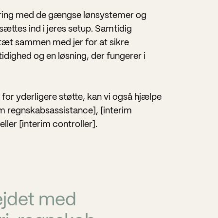
aring med de gængse lønsystemer og
 sættes ind i jeres setup. Samtidig
 tæt sammen med jer for at sikre
ttidighed og en løsning, der fungerer i
 for yderligere støtte, kan vi også hjælpe
m regnskabsassistance], [interim
ller [interim controller].
ejdet med